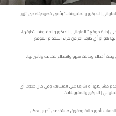
لواني | للديكور والمفروشات“ بتأمين خصوصيتك حين تزور
خلي إدارة موقع ” الملواني | للديكور والمفروشات“طرفها،
 لها هو أو أي طرف آخر من جراء استخدام الموقع
وقت أخطاء وحالات سهو وانقطاع للخدمة وتأخير لها،
 وعدم مشاركتها أو نشرها على المشترك، وفي حال حدوث أي
واني | للديكور والمفروشات“.
 الحساب بأمور مالية وحقوق مستخدمين آخرين يمكن