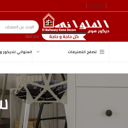
ENGLISH
مصر
اختر الفئة
الملواني للديكور 
تصفح التصنيفات
س