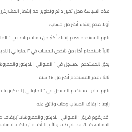
هذه السياسة محل تغيير دائم وتطوير، مع إشعار المشتركين
أ
ولا :عدم إنشاء أكثر من حساب:
يلتزم المستخدم بعدم إنشاء أكثر من حساب واحد في ” المل
ثانباََ :استخدام أكثر من شخص للحساب في ”
الملواني | للد
يحق للمستخدم المسجل في ” الملواني | للديكور والمفرو
ثالثا : عمر المستخدم أكبر من 18 سنة
يلتزم ويقر المستخدم المسجل في ” الملواني | للديكور والمفروشات” أن عمره أكبر من 18 سنة، وقد يطلب الملواني | ل
رابعا : ايقاف الحساب وطلب وثائق عنه
قد يقوم فريق ”الملواني | للديكور والمفروشات”بإيقاف 
الحساب، كذلك قد يتم طلب وثائق للتأكد من ملكيته لحساب با