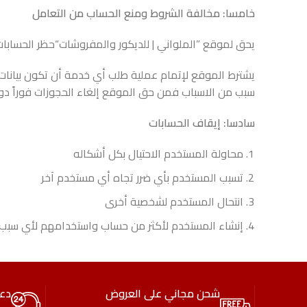
خامسا: مخالفة الشروط ومنع الحساب من التعامل
يحق لموقع ”الملواني | للديكور والمفروشات“حظر الحسابات
يشترط الموقع لإتمام عملية طلب أي خدمة أن تكون بيانا
سبب من الاسباب فمن حق الموقع إلغاء الحجوزات فوراً دو
سادسا: إيقاف الحسابات
محاولة المستخدم الاحتيال بكل أشكاله
تسبب المستخدم بأي ضرر تجاه أي مستخدم آخر
انتحال المستخدم لشخصية أخرى
إنشاء المستخدم ﻷكثر من حساب واستخدامهم ﻷي سبب 
شحن مجاني على العروض
دع