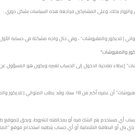
 والزوار بذلك، وعلى المشتركين مراجعة هذه السياسات بشكل دوري .
واني | للديكور والمفروشات” ، وفي حال واجه مشكلة في حسابه الأول ف
يكور والمفروشات
“
شات” إعطاء صلاحية الدخول إلى الحساب لغيره ويكون هو المسؤول عن
لديكور والمفروشات وثائق تثبت ذلك في حال دعت الحاجة.
حساب أي مستخدم يتم الشك فيه أو بمخالفته للشروط، ويحق للموقع ط
ي بال أو البطاقة الائتمانية أو أي حساب يتطلبه استخدام موقع ”الملو