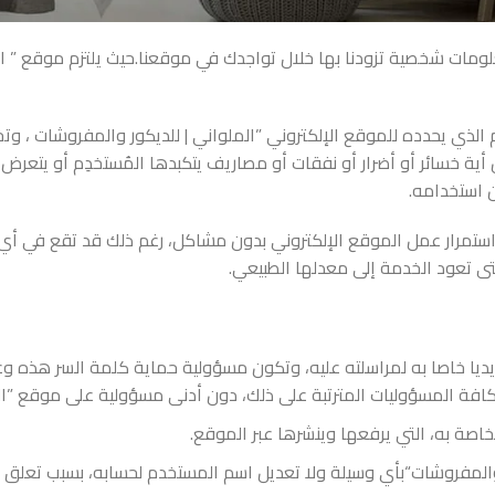
مات شخصية تزودنا بها خلال تواجدك في موقعنا.حيث يلتزم موقع ” الم
م الذي يحدده للموقع الإلكتروني ”الملواني | للديكور والمفروشات ، وت
ة خسائر أو أضرار أو نفقات أو مصاريف يتكبدها المُستخدِم أو يتعرض
ن استخدامه.
ستمرار عمل الموقع الإلكتروني بدون مشاكل، رغم ذلك قد تقع في أي 
ى تعود الخدمة إلى معدلها الطبيعي.
 بريديا خاصا به لمراسلته عليه، وتكون مسؤولية حماية كلمة السر هذه
ة المسؤوليات المترتبة على ذلك، دون أدنى مسؤولية على موقع ”المل
صة به، التي يرفعها وينشرها عبر الموقع.
 والمفروشات“بأي وسيلة ولا تعديل اسم المستخدم لحسابه، بسبب تعلق