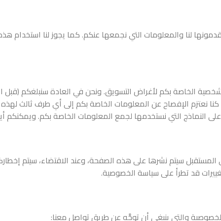
تقدمونها لنا والمعلومات التي نجمعها عنكم. كما يجوز لنا استخدام 
لشخصية الخاصة بكم لأغراض التسويق. ونحن في العادة سنبلغكم (قبل ال
 كنا نعتزم الإفصاح عن المعلومات الخاصة بكم إلى أي طرف ثالث لهذه
على النماذج التي نستخدمها لجمع المعلومات الخاصة بكم. ويمكنكم 
المستقبل سيتم نشرها على هذه الصفحة، وعند الاقتضاء، سيتم إخطاركم 
غييرات قد تطرأ على سياسة الخصوصية.
لخصوصية والتي ينبغي أن توجَّه عن طريق تواصل معنا: