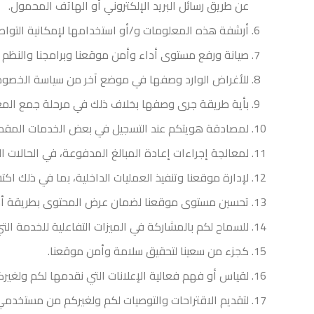
عن طريق رسائل البريد الإلكتروني أو الهاتف المحمول.
أرشفة هذه المعلومات و/أو استخدامها لإمكانية التوا
صيانة ورفع مستوى أداء وأمن موقعنا وبرامجنا والنظم و
للأغراض الوارد وصفها في موضع آخر من سياسة الخصوصية 
بأية طريقة جرى وصفها بخلاف ذلك في مرحلة جمع المعل
لمصادقة هويتكم عند التسجيل في بعض الخدمات المقدم
لمعالجة إجراءات إعادة المبالغ المدفوعة، في الحالات ال
لإدارة موقعنا وتنفيذ العمليات الداخلية، بما في ذلك اكت
تحسين مستوى موقعنا لضمان عرض المحتوى بطريقة أكثر فع
للسماح لكم بالمشاركة في الميزات التفاعلية للخدمة ال
كجزء من سعينا لتحقيق سلامة وأمن موقعنا.
لقياس أو فهم فعالية الإعلانات التي نقدمها لكم ولغيركم
لتقديم الاقتراحات والتوصيات لكم ولغيركم من مستخدمي