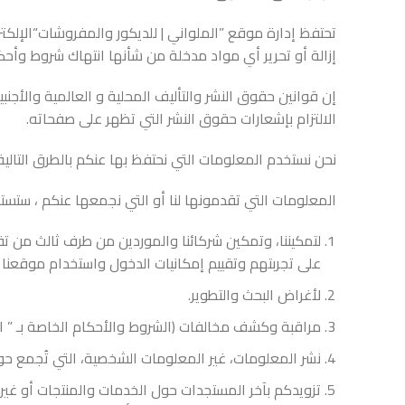
تحتفظ إدارة موقع ”الملواني | للديكور والمفروشات“الإلكت
إزالة أو تحرير أي مواد مدخلة من شأنها انتهاك شروط وأح
إن قوانين حقوق النشر والتأليف المحلية و العالمية والأ
الالتزام بإشعارات حقوق النشر التي تظهر على صفحاته.
نحن نستخدم المعلومات التي نحتفظ بها عنكم بالطرق التالية
المعلومات التي تقدمونها لنا أو التي نجمعها عنكم ، ستستخد
لتمكيننا، وتمكين شركائنا والموردين من طرف ثالث من 
على تجربتهم وتقييم إمكانيات الدخول واستخدام موقعنا 
لأغراض البحث والتطوير.
مراقبة وكشف مخالفات (الشروط والأحكام الخاصة بـ ” ا
نشر المعلومات، غير المعلومات الشخصية، التي تُجمع حو
تزويدكم بآخر المستجدات حول الخدمات والمنتجات أو غير