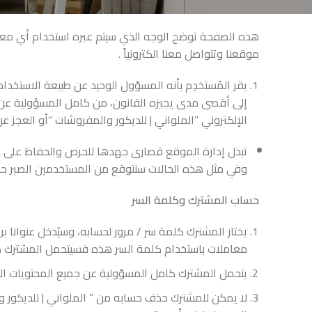
هذه الصفحة توضح الوجه الذي سيتم عبره استخدام أي معلو
موقعنا وتتواصل معنا الكترونياً .
يقر المُستخدِم بأنه المسؤول الوحيد عن طبيعة الاستخدا
إلى أقصى مدى يجيزه القانون، من كامل المسؤولية عن أي
الإلكتروني ”الملواني | للديكور والمفروشات “أو العجز ع
تبذل إدارة الموقع قصارى جهدها للحرص والحفاظ على ا
وفي مثل هذه الحالات سنتوقع من المستخدمين الصبر حت
حساب المشترك وكلمة السر
يختار المشترك كلمة سر / مرور لحسابه، وسيُدخل عنوانا
معاملات باستخدام كلمة السر هذه فسيتحمل المشترك كاف
يتحمل المشترك كامل المسؤولية عن جميع المحتويات الخا
لا يمكن للمشترك حذف حسابه من ” الملواني | للديكور