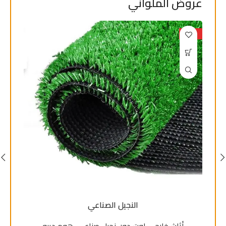
عروض الملواني
حصري
حصري
النجيل الصناعي