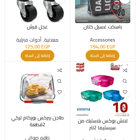
باسكت غسيل كتان
عجل فرش
Accessories
معدنیة
,
أدوات منزلية
125,00
EGP
794,00
EGP
إضافة إلى السلة
إضافة إلى السلة
طاجن بيركس بوركام تركي
لانش بوكس بلاستيك من
2قطعة
سيستيما 2لتر
طقم صواني