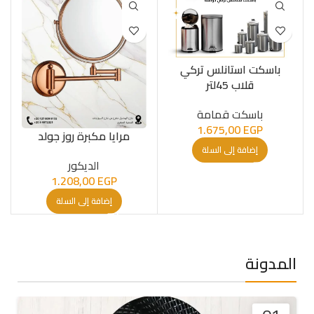
باسكت استانلس تركي
قلاب 45لتر
باسكت قمامة
1.675,00
EGP
مرايا مكبرة روز جولد
إضافة إلى السلة
الدیكور
1.208,00
EGP
إضافة إلى السلة
المدونة