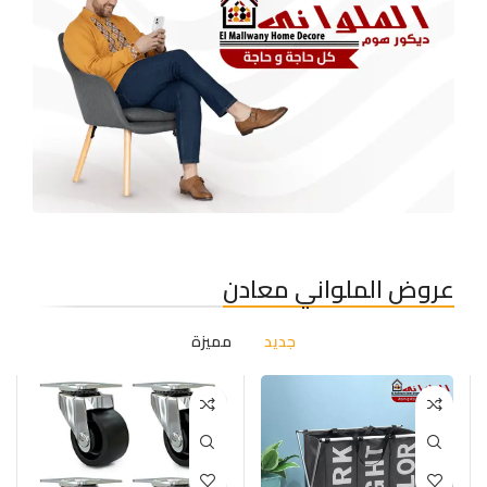
للملواني ديكور
عروض الملواني معادن
جديد
مميزة