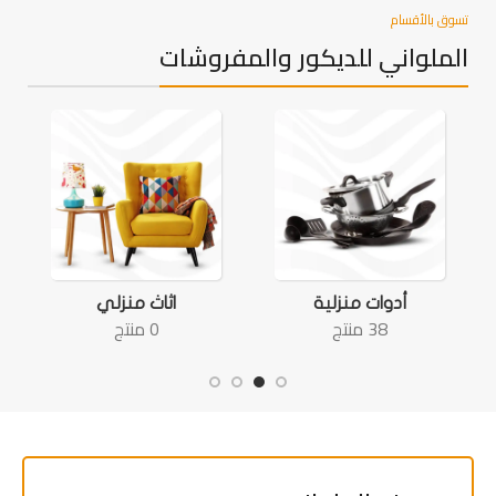
تسوق بالأقسام
الملواني للديكور والمفروشات
أدوات منزلية
اثاث منزلي
38 منتج
0 منتج