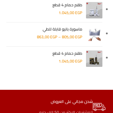
طقم حمام 4 قطع
1.045,00
EGP
ماسورة بانيو قابلة للطي
863,00
EGP
–
805,00
EGP
طقم حمام 4 قطع
1.045,00
EGP
cookies lemonade vape
شحن مجاني على العروض
للمشتريات الاكثر من 50 الف جنيه