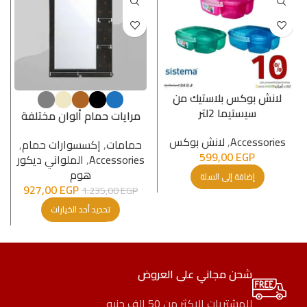
لانش بوكس بلاستيك من
سيستيما 2لتر
مرايات حمام ألوان مختلفة
Accessories
,
لانش بوكس
حمامات
,
إكسسوارات حمام
,
599,00
EGP
Accessories
,
الملواني ديكور
هوم
إضافة إلى السلة
927,00
EGP
1.235,00
EGP
تحديد أحد الخيارات
شحن مجاني على العروض
للمشتريات الاكثر من 50 الف جنيه