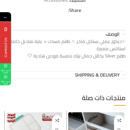
التصنيف:
Accessories
Share:
←
الوصف
✨ديكور عملي بستايل فاخر ✨ طقم باسكت + علبة مناديل خامة
Contact Us
استانلس مميزة
طقم Silver يكمّل جمال بيتك بلمسة مودرن هادية 🤍
خدمة عملاء
SHIPPING & DELIVERY
القصر
خدمة عملاء
المول
منتجات ذات صلة