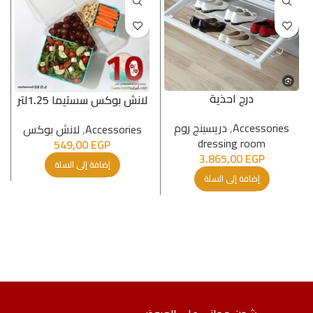
درج احذية
لانش بوكس سستيما 1.25لتر
Accessories
,
دريسينج روم
Accessories
,
لانش بوكس
dressing room
549,00
EGP
3.865,00
EGP
إضافة إلى السلة
إضافة إلى السلة