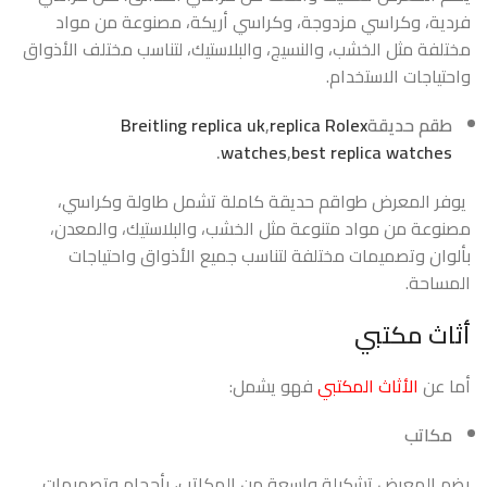
فردية، وكراسي مزدوجة، وكراسي أريكة، مصنوعة من مواد
مختلفة مثل الخشب، والنسيج، والبلاستيك، لتناسب مختلف الأذواق
واحتياجات الاستخدام.
طقم حديقة
replica Rolex
,
Breitling replica uk
.
watches
,
best replica watches
يوفر المعرض طواقم حديقة كاملة تشمل طاولة وكراسي،
مصنوعة من مواد متنوعة مثل الخشب، والبلاستيك، والمعدن،
بألوان وتصميمات مختلفة لتناسب جميع الأذواق واحتياجات
المساحة.
أثاث مكتبي
أما عن
الأثاث المكتبي
فهو يشمل:
مكاتب
يضم المعرض تشكيلة واسعة من المكاتب، بأحجام وتصميمات