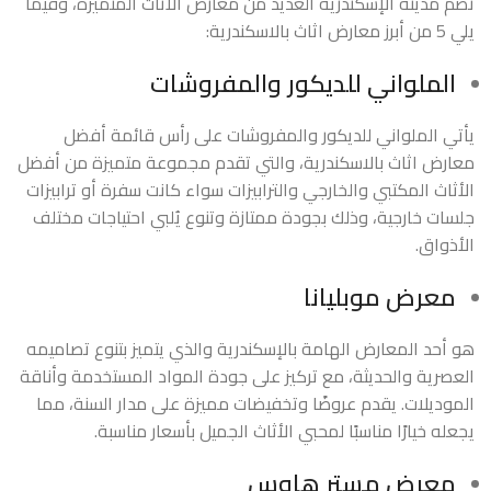
تضم مدينة الإسكندرية العديد من معارض الأثاث المتميزة، وفيما
يلي 5 من أبرز معارض اثاث بالاسكندرية:
الملواني للديكور والمفروشات
يأتي الملواني للديكور والمفروشات على رأس قائمة أفضل
معارض اثاث بالاسكندرية، والتي تقدم مجموعة متميزة من أفضل
الأثاث المكتبي والخارجي والترابيزات سواء كانت سفرة أو ترابيزات
جلسات خارجية، وذلك بجودة ممتازة وتنوع يُلبي احتياجات مختلف
الأذواق.
معرض موبليانا
هو أحد المعارض الهامة بالإسكندرية والذي يتميز بتنوع تصاميمه
العصرية والحديثة، مع تركيز على جودة المواد المستخدمة وأناقة
الموديلات. يقدم عروضًا وتخفيضات مميزة على مدار السنة، مما
يجعله خيارًا مناسبًا لمحبي الأثاث الجميل بأسعار مناسبة.
معرض مستر هاوس