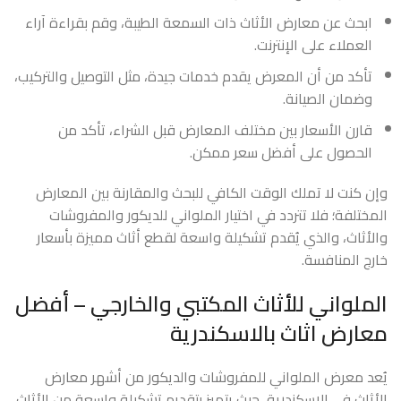
ابحث عن معارض الأثاث ذات السمعة الطيبة، وقم بقراءة آراء
العملاء على الإنترنت.
تأكد من أن المعرض يقدم خدمات جيدة، مثل التوصيل والتركيب،
وضمان الصيانة.
قارن الأسعار بين مختلف المعارض قبل الشراء، تأكد من
الحصول على أفضل سعر ممكن.
وإن كنت لا تملك الوقت الكافي للبحث والمقارنة بين المعارض
المختلفة؛ فلا تتردد في اختيار الملواني للديكور والمفروشات
والأثاث، والذي يُقدم تشكيلة واسعة لقطع أثاث مميزة بأسعار
خارج المنافسة.
الملواني للأثاث المكتبي والخارجي – أفضل
معارض اثاث بالاسكندرية
يُعد معرض الملواني للمفروشات والديكور من أشهر معارض
الأثاث في الإسكندرية، حيث يتميز بتقديم تشكيلة واسعة من الأثاث