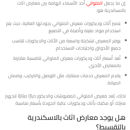
إن ما يجعل
الملواني
أحد الأسماء الهامة بين معارض اثاث
بالاسكندرية هو:
يتميز أثاث وديكورات معرض الملواني بجودتها العالية، حيث يتم
استخدام مواد متينة وأصيلة في التصنيع.
يوفر المعرض تشكيلة واسعة من الأثاث والديكورات لتناسب
جميع الأذواق واحتياجات الاستخدام.
تُعد أسعار أثاث وديكورات معرض الملواني تنافسية مقارنة
بالمعارض الأخرى.
يقدم المعرض خدمات ممتازة، مثل التوصيل والتركيب، وضمان
الصيانة.
لذلك، يُعد معرض الملواني للمفروشات والديكور خيارًا مثاليًا لتجهيز
منزلك أو مكتبك بأثاث وديكورات عالية الجودة بأسعار مناسبة
هل يوجد معارض اثاث بالاسكندرية
بالتقسيط؟