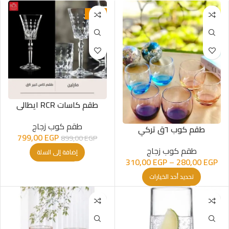
-11%
طقم كاسات RCR ايطالى
طقم كوب زجاج
طقم كوب ٦ق تركي
799,00
EGP
899,00
EGP
طقم كوب زجاج
إضافة إلى السلة
310,00
EGP
–
280,00
EGP
تحديد أحد الخيارات