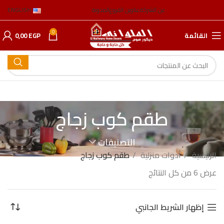
عن الشركة
عناوين الفروع
المدونة
ENGLISH
0
القائمة
EGP
0,00
طقم كوب زجاج
التصنيفات
الرئيسية
أدوات منزلية
طقم كوب زجاج
عرض ⁦6⁩ من كل النتائج
إظهار الشريط الجانبي