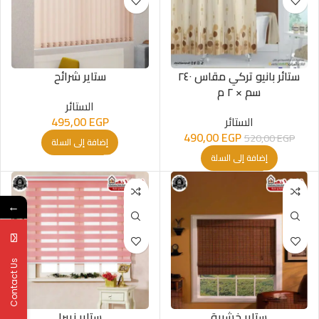
ستائر بانيو تركي مقاس ٢٤٠
ستاير شرائح
سم × ٢ م
الستائر
الستائر
EGP
495,00
490,00
EGP
520,00
EGP
إضافة إلى السلة
إضافة إلى السلة
←
Contact Us
ستاير خشبية
ستاير زيبرا