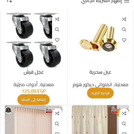
إظهار الشريط الجانبي
عين سحرية
عجل فرش
معدنیة
,
الملواني ديكور هوم
معدنیة
,
أدوات منزلية
125,00
EGP
قراءة المزيد
إضافة إلى السلة
-6%