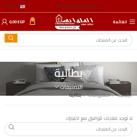
عن الشركة
عناوين الفروع
المدونة
ENGLISH
0
القائمة
EGP
0,00
بطانیة
التصنيفات
الرئيسية
المفروشات
بطانیة
لا توجد منتجات تتوافق مع اختيارك.