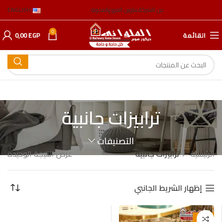
عن الشركة
عناوين الفروع
المدونة
ENGLISH
0
القائمة
EGP
0,00
ترابيزات جانبية
التصنيفات
الرئيسية
ترابيزات جانبية
عرض النتيجة الوحيدة
إظهار الشريط الجانبي
-10%