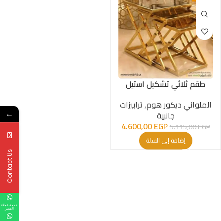
طقم ثلاثي تشكيل استيل
الملواني ديكور هوم
,
ترابيزات
جانبية
←
4.600,00
EGP
5.115,00
EGP
إضافة إلى السلة
Contact Us
خدمة عملاء
القصر