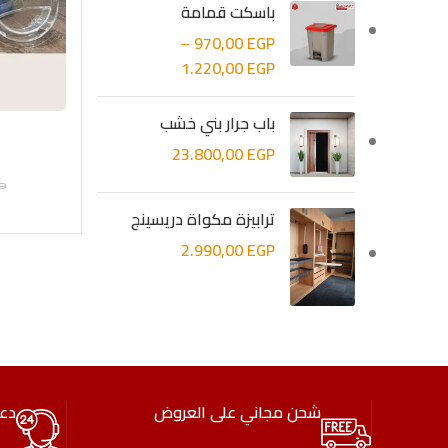
باسكت قمامة
–
970,00
EGP
1.220,00
EGP
باب جرار بني خشب
23.800,00
EGP
P
ترابيزة مكواة دريسينج
2.990,00
EGP
شحن مجاني على العروض
دع