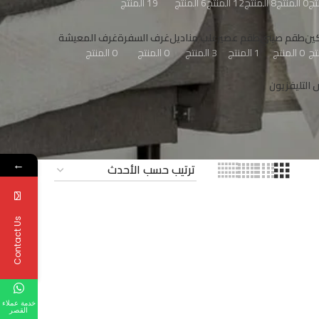
0 المنتج
8 المنتج
12 المنتج
6 المنتج
19 المنتج
ين
طقم صيني
طقم عصير
علب مناديل
غرف السفرة
غرف المعيشة
0 المنتج
1 المنتج
3 المنتج
0 المنتج
0 المنتج
التليفزيون
←
Contact Us
خدمة عملاء
القصر