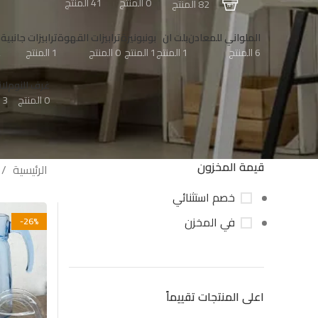
0 المنتج
41 المنتج
82 المنتج
الملواني للمعادن
بلت ان
بونبونيرة
ترابيزات القهوة
ترابيزات جانبية
ح
6 المنتج
1 المنتج
1 المنتج
0 المنتج
1 المنتج
2
غرف النوم
لا
0 المنتج
3 المنتج
قيمة المخزون
الرئيسية
خصم استثنائي
في المخزن
-26%
اعلى المنتجات تقييماً