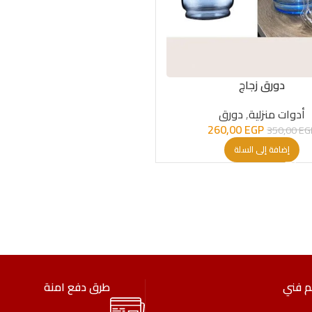
دورق زجاج
أدوات منزلية
,
دورق
260,00
EGP
350,00
EG
إضافة إلى السلة
م فني
طرق دفع امنة