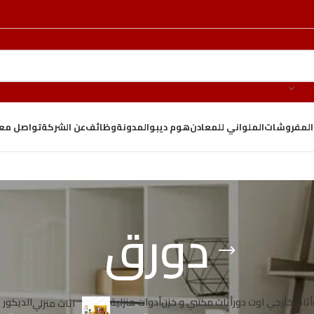
والمفروشات
الملواني للمعادن
هوم ديبو
المدونة
وظائف
عن الشركة
تواصل معن
دورق
أثاث خارجي اوت دور
أثاث مكتبي و خزن
أدوات منزلية
الدیكور
اثاث منزلي