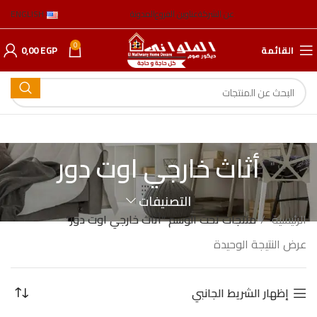
عن الشركة
عناوين الفروع
المدونة
ENGLISH
0
القائمة
EGP
0,00
أثاث خارجي اوت دور
التصنيفات
الرئيسية
منتجات تحت الوسم “أثاث خارجي اوت دور”
عرض النتيجة الوحيدة
إظهار الشريط الجانبي