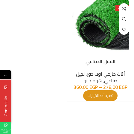
حصري
النجيل الصناعي
أثاث خارجي اوت دور
,
نجیل
←
صناعي
,
هوم ديبو
360,00
EGP
–
278,00
EGP
تحديد أحد الخيارات
Contact Us
خدمة عملاء
القصر