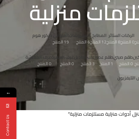
زمات منزلية
الركنات
الستائر
المطابخ
المفروشات
الملواني ديكور هوم
0 المنتج
8 المنتج
12 المنتج
6 المنتج
19 المنتج
ين
طقم صيني
طقم عصير
علب مناديل
غرف السفرة
غرف المعيشة
0 المنتج
1 المنتج
3 المنتج
0 المنتج
0 المنتج
التليفزيون
←
ل أدوات منزلية مستلزمات منزلية”
Contact Us