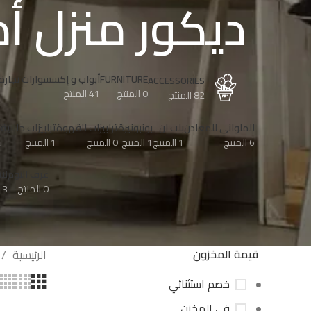
ديكور منزل أ
FURNITURE
أبواب و إكسسوارات نجارة
ACCESSORIES
0 المنتج
41 المنتج
82 المنتج
الملواني للمعادن
بلت ان
بونبونيرة
ترابيزات القهوة
ترابيزات جانبية
ح
6 المنتج
1 المنتج
1 المنتج
0 المنتج
1 المنتج
2
غرف النوم
لا
0 المنتج
3 المنتج
قيمة المخزون
الرئيسية
خصم استثنائي
في المخزن