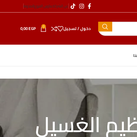
عن الشركة
عناوين الفروع
المدونة
0
دخول / تسجيل
EGP
0,00
ا
يم الغسيل