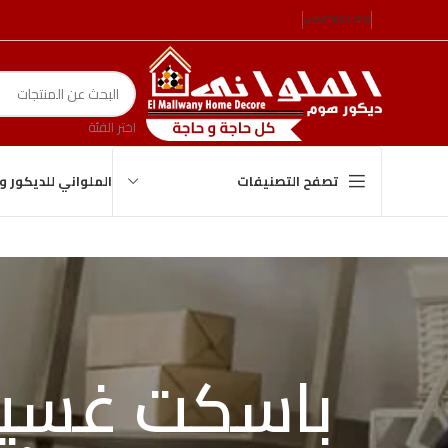
ENGLISH
مصر
اختر الفئة
الملواني للديكور 
تصفح التصنيفات
باسكت غسيل