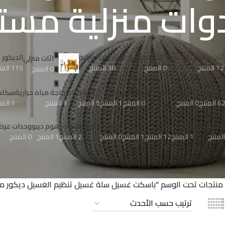
دوات منزلية مستل
أثاث خارجي اوت دور
أثاث مكتبي و خزن
أدوات منزلية
الدیكور
اثاث منزلي
12 المنتج
0 المنتج
38 المنتج
115 المنتج
0 المنتج
مامات
خلاطات الكلاسكية
دفايات
دورق
زجاجة مياه
زجاجة مياه حرارية
سكاك
6 المنتج
0 المنتج
0 المنتج
1 المنتج
5 المنتج
1 المنتج
1 المنتج
نش بوكس
لحاف
مباخر
مجات
مفرش شتوى
ملايات
هوم ديبو
وحدات عرض 
1 المنتج
12 المنتج
1 المنتج
0 المنتج
2 المنتج
1 المنتج
0 المنتج
منتجات تحت الوسم “باسكت غسيل سلة غسيل تنظيم الغسيل ديكور منز