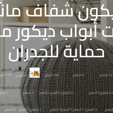
كون شفاف مان
 أبواب ديكور م
حماية للجدران
أثاث خارجي اوت دور
أثاث مكتبي و خزن
أدوات منزلية
الدیكور
اثاث منزلي
12 المنتج
0 المنتج
38 المنتج
115 المنتج
0 المنتج
مامات
خلاطات الكلاسكية
دفايات
دورق
زجاجة مياه
زجاجة مياه حرارية
سكاك
6 المنتج
0 المنتج
0 المنتج
1 المنتج
5 المنتج
1 المنتج
1 المنتج
نش بوكس
لحاف
مباخر
مجات
مفرش شتوى
ملايات
هوم ديبو
وحدات عرض 
1 المنتج
12 المنتج
1 المنتج
0 المنتج
2 المنتج
1 المنتج
0 المنتج