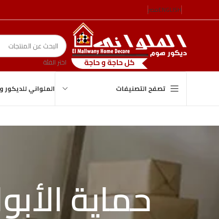
ENGLISH
مصر
اختر الفئة
الملواني للديكور 
تصفح التصنيفات
حماية الأبو