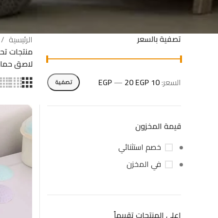
تصفية بالسعر
الرئيسية
منتجات تح
لاصق حماية
السعر:
10 EGP
20 EGP
—
تصفية
قيمة المخزون
خصم استثنائي
في المخزن
اعلى المنتجات تقييماً