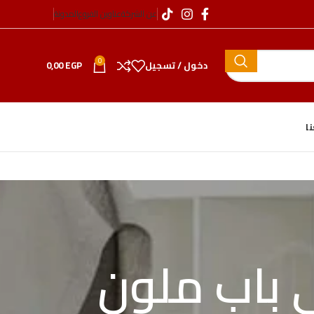
عن الشركة
عناوين الفروع
المدونة
0
دخول / تسجيل
EGP
0,00
ا
ي باب ملون