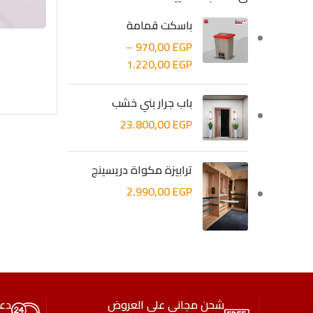
باسكت قمامة
–
970,00
EGP
1.220,00
EGP
باب جرار بني خشب
23.800,00
EGP
ترابيزة مكواة دريسينج
2.990,00
EGP
شحن مجاني على العروض
دع