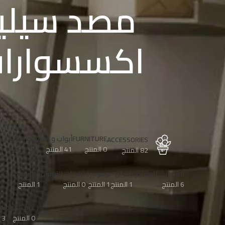
مصد سيلي
اكسسوارات
FURNITURE
أبواب و إكسسوارات نجارة
ACCESSORIES
0 المنتج
41 المنتج
82 المنتج
الملواني للمعادن
بلت ان
بونبونيرة
ترابيزات القهوة
ترابيزات جانبية
ح
6 المنتج
1 المنتج
1 المنتج
0 المنتج
1 المنتج
2
غرف النوم
لا
0 المنتج
3 المنتج