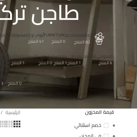
طاجن ترك
FURNITURE
أبواب و إكسسوارات نجارة
ACCESSORIES
0 المنتج
41 المنتج
82 المنتج
الملواني للمعادن
بلت ان
بونبونيرة
ترابيزات القهوة
ترابيزات جانبية
ح
6 المنتج
1 المنتج
1 المنتج
0 المنتج
1 المنتج
2
غرف النوم
لا
0 المنتج
3 المنتج
قيمة المخزون
الرئيسية
خصم استثنائي
في المخزن