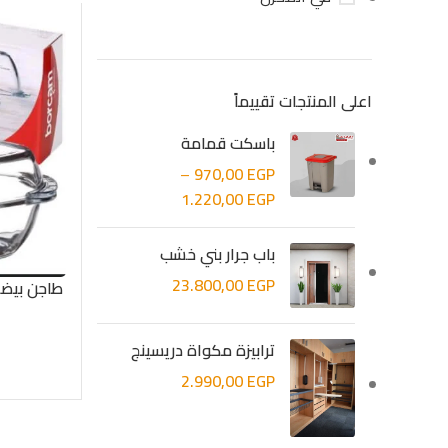
اعلى المنتجات تقييماً
باسكت قمامة
–
970,00
EGP
1.220,00
EGP
باب جرار بني خشب
23.800,00
EGP
طاجن بيضا
ترابيزة مكواة دريسينج
2.990,00
EGP