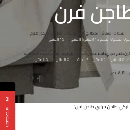
اجن فرن
الركنات
الستائر
المطابخ
المفروشات
الملواني ديكور هوم
0 المنتج
8 المنتج
12 المنتج
6 المنتج
19 المنتج
ين
طقم صيني
طقم عصير
علب مناديل
غرف السفرة
غرف المعيشة
0 المنتج
1 المنتج
3 المنتج
0 المنتج
0 المنتج
التليفزيون
←
 تركي طاجن حراري طاجن فرن”
Contact Us