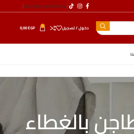
عن الشركة
عناوين الفروع
المدونة
0
دخول / تسجيل
EGP
0,00
ا
اجن بالغطاء