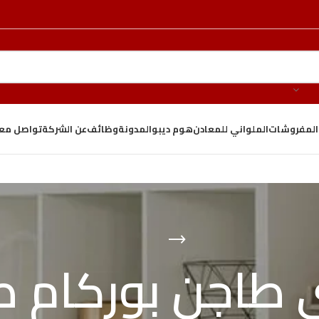
والمفروشات
الملواني للمعادن
هوم ديبو
المدونة
وظائف
عن الشركة
تواصل معن
طاجن بوركام ط