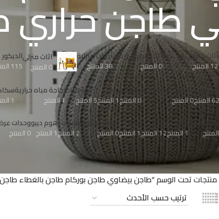
ي طاجن حراري ط
أثاث خارجي اوت دور
أثاث مكتبي و خزن
أدوات منزلية
الدیكور
اثاث منزلي
12 المنتج
0 المنتج
38 المنتج
115 المنتج
0 المنتج
مامات
خلاطات الكلاسكية
دفايات
دورق
زجاجة مياه
زجاجة مياه حرارية
سكاك
6 المنتج
0 المنتج
0 المنتج
1 المنتج
5 المنتج
1 المنتج
1 المنتج
نش بوكس
لحاف
مباخر
مجات
مفرش شتوى
ملايات
هوم ديبو
وحدات عرض 
1 المنتج
12 المنتج
1 المنتج
0 المنتج
2 المنتج
1 المنتج
0 المنتج
منتجات تحت الوسم “طاجن بيضاوي طاجن بوركام طاجن بالغطاء طاجن