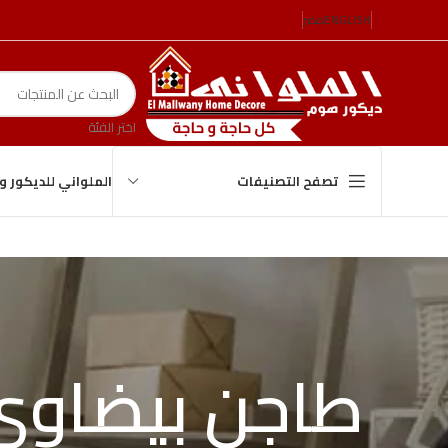
ENGLISH
مصر
اختر الفئة
الملواني للديكور 
تصفح التصنيفات
طاجن بيضاوي 