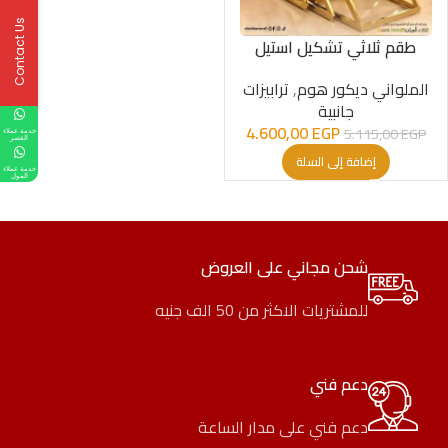
Contact Us
طقم ثلاثي تشكيل استيل
الملواني ديكور هوم
,
ترابيزات
جانبية
4.600,00
EGP
5.115,00
EGP
خدمة عملاء
القصر
إضافة إلى السلة
خدمة عملاء
المول
شحن مجاني على العروض
للمشتريات الاكثر من 50 الف جنيه
دعم فني
دعم فني على مدار الساعة