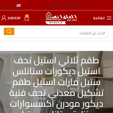
عن الشركة
عناوين الفروع
المدونة
ENGLISH
0
القائمة
EGP
0,00
طقم ثلاثي استيل تحف
استيل ديكورات ستانلس
ستيل فازات استيل طقم
تشكيل معدني تحف فنية
ديكور مودرن اكسسوارات