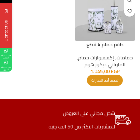
Contact Us
طقم حمام 4 قطع
حمامات
,
إكسسوارات حمام
,
خدمة عملاء
القصر
الملواني ديكور هوم
خدمة عملاء
1.045,00
EGP
المول
تحديد أحد الخيارات
شحن مجاني على العروض
للمشتريات الاكثر من 50 الف جنيه