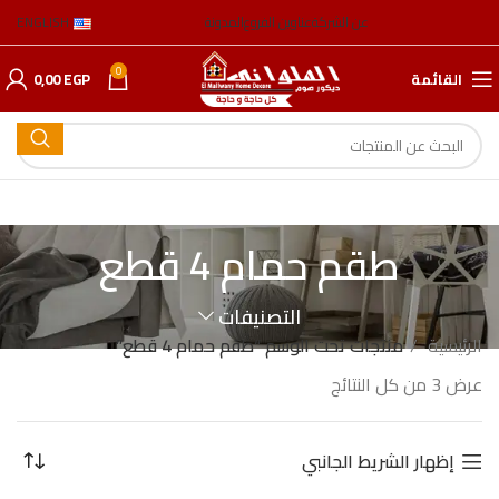
عن الشركة
عناوين الفروع
المدونة
ENGLISH
0
القائمة
EGP
0,00
طقم حمام 4 قطع
التصنيفات
الرئيسية
منتجات تحت الوسم “طقم حمام 4 قطع”
عرض ⁦3⁩ من كل النتائج
إظهار الشريط الجانبي