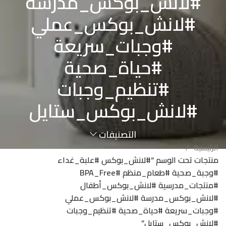
#لانش_بوكس_مدرسة
#لانش_بوكس_عملي
#وجبات_سريعة
#حياة_صحية
#تنظيم_وجبات
#لانش_بوكس_ستايل
التصنيفات
الرئيسية
منتجات تحت الوسم “#لانش_بوكس #علبة_غداء
#وجبة_صحية #طعام_منظم #BPA_Free
#منتجات_مدرسية #لانش_بوكس_أطفال
#لانش_بوكس_مدرسة #لانش_بوكس_عملي
#وجبات_سريعة #حياة_صحية #تنظيم_وجبات
#لانش_بوكس_ستايل”