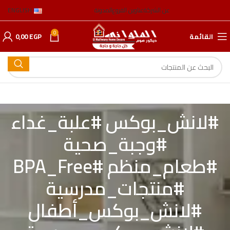
عن الشركة
عناوين الفروع
المدونة
ENGLISH
0
القائمة
EGP
0,00
#لانش_بوكس #علبة_غداء
#وجبة_صحية
#طعام_منظم #BPA_Free
#منتجات_مدرسية
#لانش_بوكس_أطفال