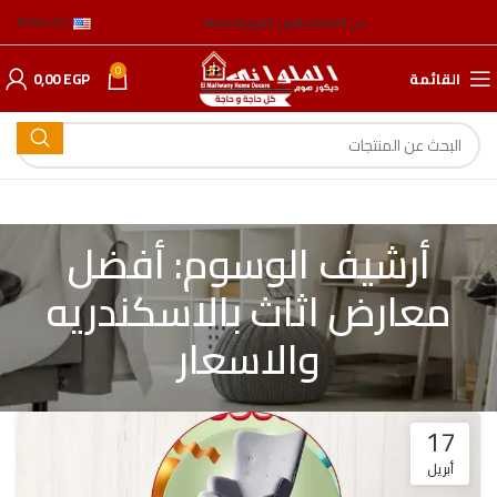
عن الشركة
عناوين الفروع
المدونة
ENGLISH
0
القائمة
EGP
0,00
أرشيف الوسوم: أفضل
معارض اثاث بالاسكندريه
والاسعار
17
أبريل