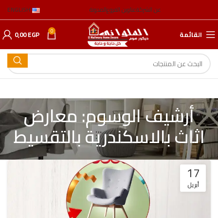
عن الشركة
عناوين الفروع
المدونة
ENGLISH
0
القائمة
EGP
0,00
أرشيف الوسوم: معارض
اثاث بالاسكندرية بالتقسيط
17
أبريل