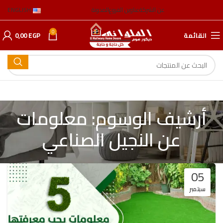
عن الشركة
عناوين الفروع
المدونة
ENGLISH
0
القائمة
EGP
0,00
أرشيف الوسوم: معلومات
عن النجيل الصناعي
05
سبتمبر