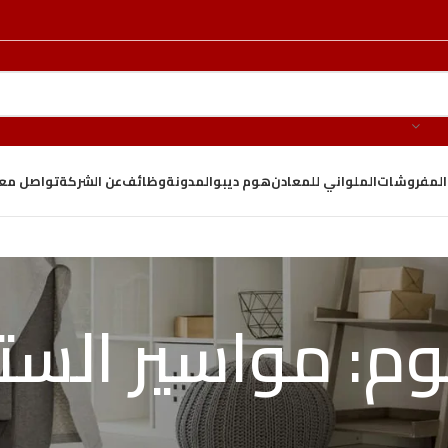
والمفروشات
الملواني للمعادن
هوم ديبو
المدونة
وظائف
عن الشركة
تواصل معن
: مواسير الستا