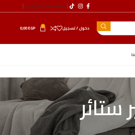
عن الشركة
عناوين الفروع
المدونة
0
دخول / تسجيل
EGP
0,00
ا
ستائر