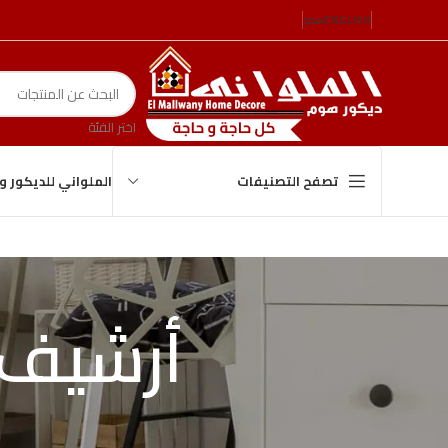
ENGLISH
مصر
اختر الفئة
الملواني للديكور 
تصفح التصنيفات
أرشيف 