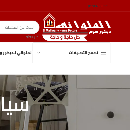
ENGLISH
مصر
اختر الفئة
الملواني للديكور 
تصفح التصنيفات
سياس