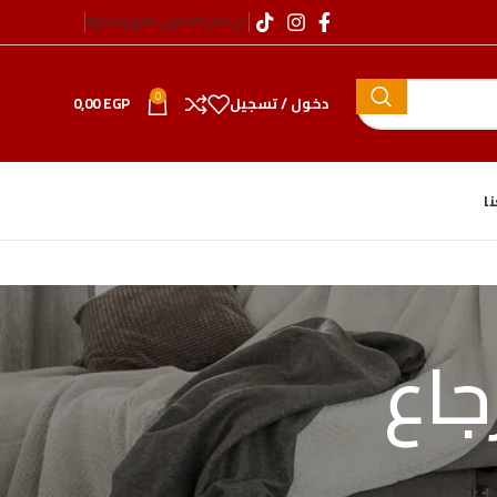
عن الشركة
عناوين الفروع
المدونة
0
دخول / تسجيل
EGP
0,00
ا
جاع