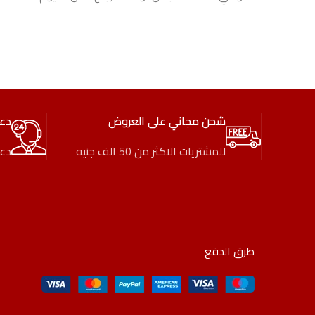
شحن مجاني على العروض
دع
للمشتريات الاكثر من 50 الف جنيه
دعم
طرق الدفع