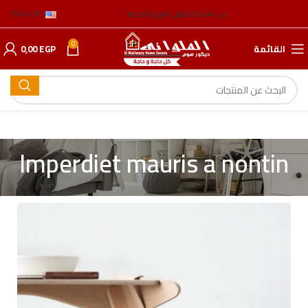
عن الشركة
عناوين الفروع
المدونة
ENGLISH
0
القائمة
EGP
0,00
Imperdiet mauris a nontin