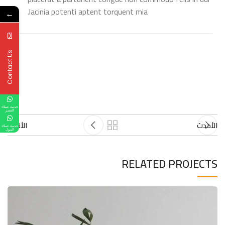
lacinia potenti aptent torquent mia.
←
Contact Us
خدمة عملاء
القصر
الأحدث
الأقدم
خدمة عملاء
المول
RELATED PROJECTS