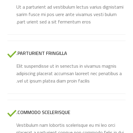
Ut a parturient ad vestibulum lectus varius dignistami
sarim fusce mi pos uere ante vivamus vesti bulum
part urient sed a sit fermentum eros.
PARTURIENT FRINGILLA.
Elit suspendisse ut in senectus in vivamus magnis
adipiscing placerat accumsan laoreet nec penatibus a
vel ut ipsum platea diam proin facilis.
COMMODO SCELERISQUE.
Vestibulum nam lobortis scelerisque eu mi leo orci
placerat a parturient congue non commodo felis in dui