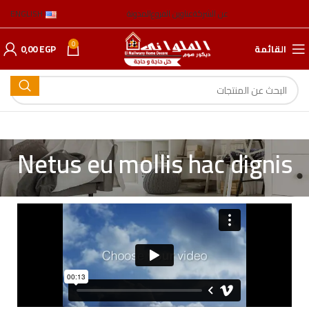
عن الشركة
عناوين الفروع
المدونة
ENGLISH
0
القائمة
EGP
0,00
Netus eu mollis hac dignis