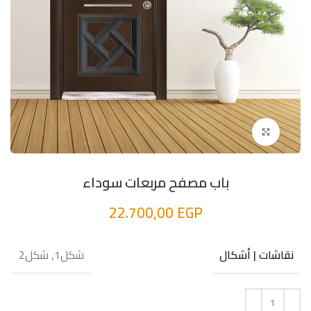
اضغط للتكبير
باب مصفح مربعات سوداء
22.700,00
EGP
شكل1, شكل2
نقاشات | أشكال