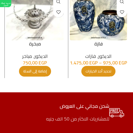
خدمة عملاء
المول
فازة
مبخرة
الدیكور
,
فازات
الدیكور
,
مباخر
750,00
EGP
1.475,00
EGP
–
975,00
EGP
تحديد أحد الخيارات
إضافة إلى السلة
شحن مجاني على العروض
للمشتريات الاكثر من 50 الف جنيه