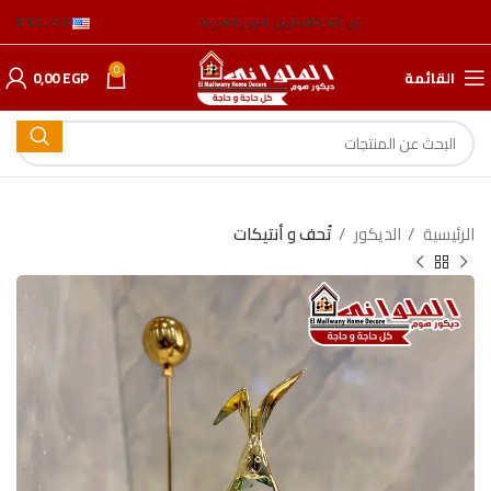
عن الشركة
عناوين الفروع
المدونة
ENGLISH
0
القائمة
EGP
0,00
الرئيسية
الدیكور
تُحف و أنتیكات