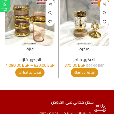
القصر
-25%
خدمة عملاء
المول
مبخرة
فازة
الدیكور
,
مباخر
الدیكور
,
فازات
1.090,00
EGP
–
830,00
EGP
375,00
EGP
500,00
EGP
إضافة إلى السلة
تحديد أحد الخيارات
شحن مجاني على العروض
للمشتريات الاكثر من 50 الف جنيه