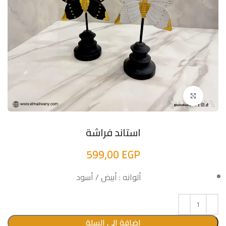
اضغط للتكبير
استاند فراشة
599,00
EGP
ألوانه : أبيض / أسود
إضافة إلى السلة