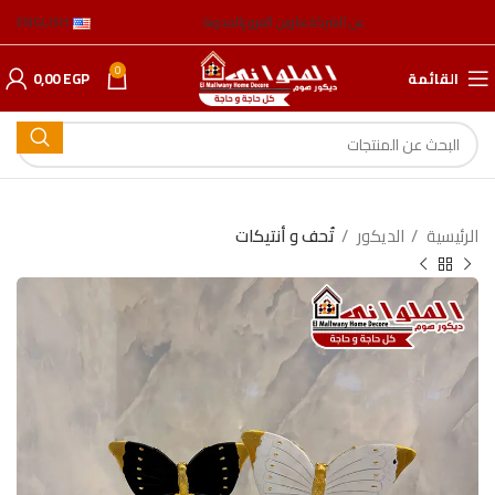
عن الشركة
عناوين الفروع
المدونة
ENGLISH
0
القائمة
EGP
0,00
الرئيسية
الدیكور
تُحف و أنتیكات