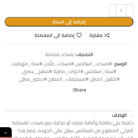
إضافة إلى السلة
مقارنة
إضافة الى المفضلة
التصنيف:
باسكت قمامة
الوسم:
#باسكت_استانلس #باسكت_قلّاب #سلة_مهملات
#سلة_استانلس #ادوات_منزلية #مطبخ_عصري
#تنظيم_المنزل #مستلزمات_المطبخ #ديكور_منزلي
Share:
الوصف
حافظ على نظافة وأناقة منزلك أو مكتبك مع باسكت القمامة
التركي المصنوع من الستانلس ستيل عالي الجودة. يتميز هذا
←
الباسكت بتصميمه العصري الأنيق والمتين، مع دواسة قدم تتيح