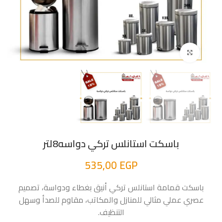
اضغط للتكبير
باسكت استانلس تركي دواسه8لتر
535,00
EGP
باسكت قمامة استانلس تركي أنيق بغطاء ودواسة، تصميم
عصري عملي مثالي للمنازل والمكاتب، مقاوم للصدأ وسهل
التنظيف.