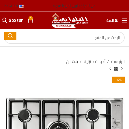
عن الشركة
عناوين الفروع
المدونة
ENGLISH
0
القائمة
EGP
0,00
الرئيسية
أدوات منزلية
بلت ان
-10%