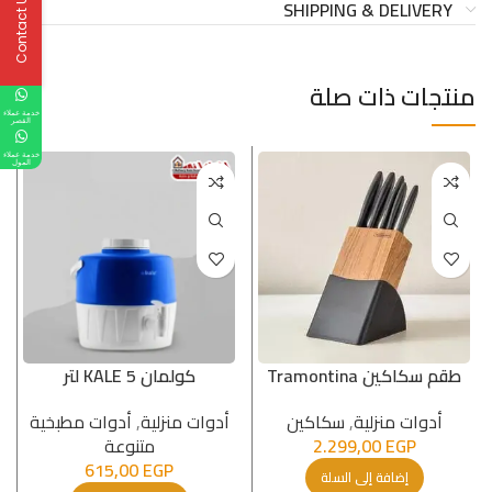
Contact Us
SHIPPING & DELIVERY
منتجات ذات صلة
خدمة عملاء
القصر
خدمة عملاء
المول
طقم سكاكين Tramontina
كولمان KALE 5 لتر
أدوات منزلية
,
سكاكين
أدوات منزلية
,
أدوات مطبخیة
EGP
2.299,00
متنوعة
615,00
EGP
إضافة إلى السلة