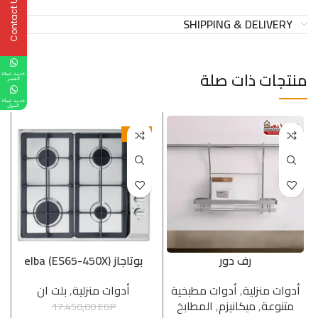
Contact Us
SHIPPING & DELIVERY
منتجات ذات صلة
خدمة عملاء
القصر
خدمة عملاء
المول
-10%
رف دور
بوتاجاز elba (ES65-450X)
أدوات منزلية
,
أدوات مطبخیة
أدوات منزلية
,
بلت ان
متنوعة
,
میكانیزم
,
المطابخ
17.450,00
EGP