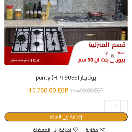
اضغط للتكبير
بوتاجاز purity (HPT905S)
15.750,00
EGP
17.490,00
EGP
إضافة إلى السلة
مقارنة
إضافة الى المفضلة