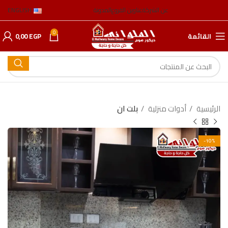
عن الشركة
عناوين الفروع
المدونة
ENGLISH
0
القائمة
EGP
0,00
الرئيسية
أدوات منزلية
بلت ان
-10%