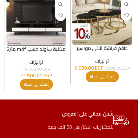
طقم فراشة ثلاثي مواسير
مكتبة ساوند خشب mdf متر2
ترابیزات
ترابیزات
5.980,00
EGP
6.900,00
EGP
14.500,00
EGP
12.500,00
EGP
إضافة إلى السلة
إضافة إلى السلة
شحن مجاني على العروض
للمشتريات الاكثر من 50 الف جنيه