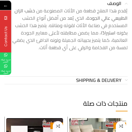
الوصف
←
يُقدم هذا المنتج قطعة من الأثاث المصنوعة من
خشب الزان
الطبيعي عالي الجودة
، الذي يُعد من أفضل أنواع الخشب
المستخدم في صناعة الأثاث لقوته ومتانته. يتميز هذا الخشب
Contact Us
بكونه
استيرادًا
، مما يضمن مطابقته لأعلى معايير الجودة
العالمية، كما يتميز بحبيباته الجميلة ولونه الدافئ الذي يضفي
لمسة من الفخامة والرقي على أي قطعة أثاث.
خدمة عملاء
القصر
خدمة عملاء
المول
SHIPPING & DELIVERY
منتجات ذات صلة
-14%
-13%