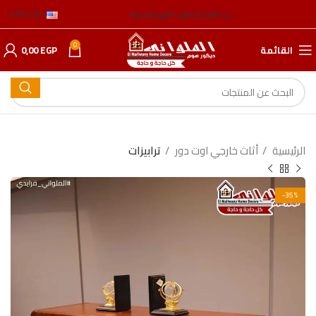
عن الشركة
عناوين الفروع
المدونة
ENGLISH
0
القائمة
EGP
0,00
الرئيسية
أثاث خارجي اوت دور
ترابیزات
-35%