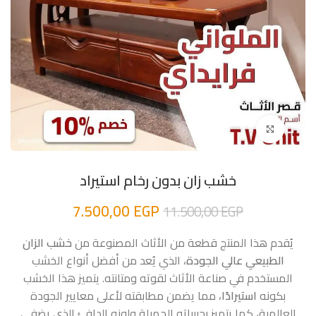
اضغط للتكبير
خشب زان بدون رخام استيراد
7.500,00
EGP
11.500,00
EGP
يُقدم هذا المنتج قطعة من الأثاث المصنوعة من
خشب الزان
الطبيعي عالي الجودة
، الذي يُعد من أفضل أنواع الخشب
المستخدم في صناعة الأثاث لقوته ومتانته. يتميز هذا الخشب
بكونه
استيرادًا
، مما يضمن مطابقته لأعلى معايير الجودة
العالمية، كما يتميز بحبيباته الجميلة ولونه الدافئ الذي يضفي