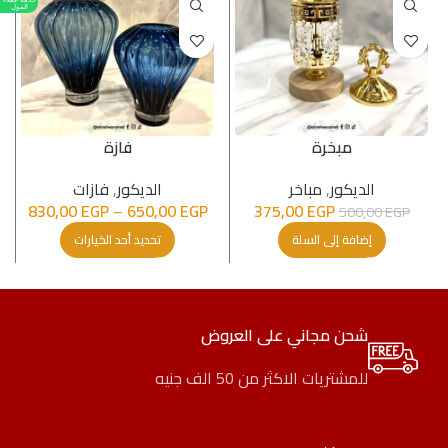
المول
مبخرة
فازة
الدیكور
,
مباخر
الدیكور
,
فازات
830,00
EGP
–
650,00
EGP
375,00
EGP
500,00
EGP
إضافة إلى السلة
تحديد أحد الخيارات
شحن مجاني على العروض
للمشتريات الاكثر من 50 الف جنيه