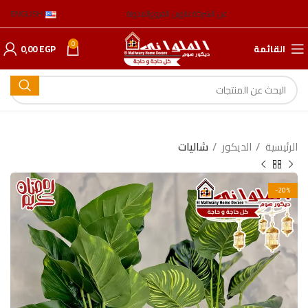
عن الشركة
عناوين الفروع
المدونة
ENGLISH
0
القائمة
EGP
0,00
الرئيسية
الدیكور
شالیات
-20%