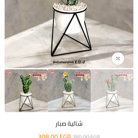
اضغط للتكبير
شالية صبار
308,00
EGP
385,00
EGP