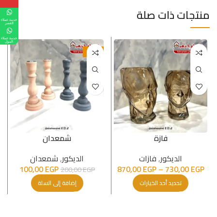
منتجات ذات صلة
خدمة عملاء
القصر
خدمة عملاء
المول
-50%
فازة
شمعدان
الدیكور
,
فازات
الدیكور
,
شمعدان
100,00
EGP
870,00
EGP
–
730,00
EGP
200,00
EGP
تحديد أحد الخيارات
إضافة إلى السلة