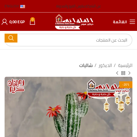
عن الشركة
عناوين الفروع
المدونة
ENGLISH
0
القائمة
EGP
0,00
الرئيسية
الدیكور
شالیات
-20%