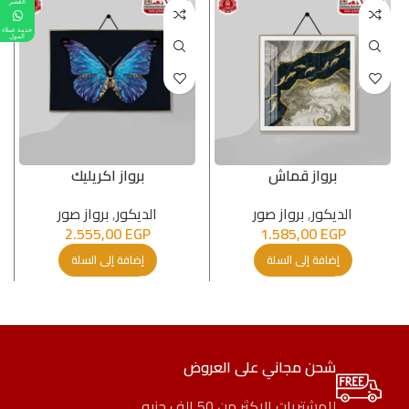
القصر
خدمة عملاء
المول
برواز قماش
برواز اكريليك
الدیكور
,
برواز صور
الدیكور
,
برواز صور
2.555,00
EGP
1.585,00
EGP
إضافة إلى السلة
إضافة إلى السلة
شحن مجاني على العروض
للمشتريات الاكثر من 50 الف جنيه