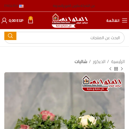
عن الشركة
عناوين الفروع
المدونة
ENGLISH
0
القائمة
EGP
0,00
الرئيسية
الدیكور
شالیات