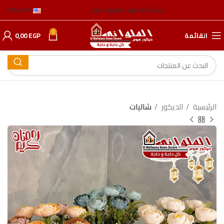
عن الشركة
عناوين الفروع
المدونة
ENGLISH
0
القائمة
EGP
0,00
الرئيسية
الدیكور
شالیات