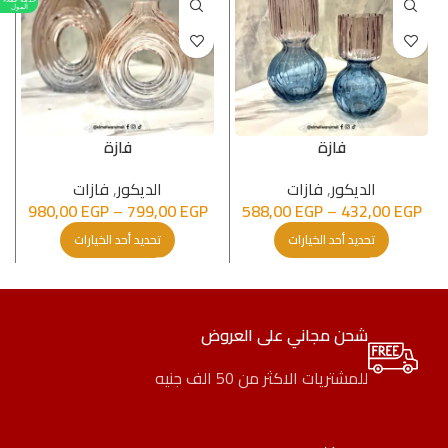
المول
فازة
فازة
الدیكور
,
فازات
الدیكور
,
فازات
980,00
EGP
–
799,00
EGP
588,00
EGP
–
432,00
EGP
تحديد أحد الخيارات
تحديد أحد الخيارات
شحن مجاني على العروض
للمشتريات الاكثر من 50 الف جنيه