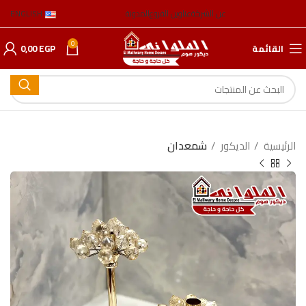
عن الشركة
عناوين الفروع
المدونة
ENGLISH
0
القائمة
EGP
0,00
الرئيسية
الدیكور
شمعدان