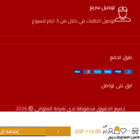
توصيل سريع
توصيل الطلبات في خلال من 3 ايام لاسبوع
طرق الدفع
ابق على تواصل
جميع الحقوق محفوظة لدى شركة الملواني
2026.
طاجن
بيركس
0
715,00
EGP
إضافة إلى
بوركام
تركي
المتجر
الشريط الجانبي
المفضلة
سلة التسوق
حسابي