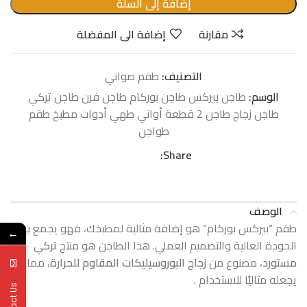
إضافة إلى السلة
مقارنة
إضافة الى المفضلة
التصنيف:
طقم صواني
الوسم:
طاجن بيركس طاجن بوركام طاجن فرن طاجن تركي
طاجن زجاج طاجن 2 قطعة أواني طهي أدوات مطبخ طقم
طواجن
Share:
الوصف
طقم “بيركس بوركام” هو إضافة مثالية لمطبخك، فهو يجمع بين
←
الجودة العالية والتصميم العملي. هذا الطاجن هو منتج
تركي
مستورد
، مصنوع من
زجاج البوروسيليكات المقاوم للحرارة
، مما
يجعله مثاليًا للاستخدام .
Contact Us