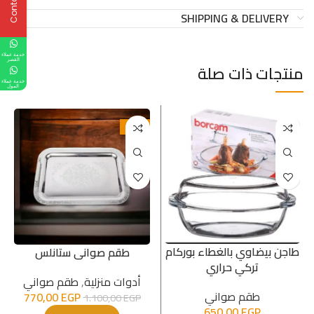
SHIPPING & DELIVERY
خدمة عملاء
القصر
منتجات ذات صلة
خدمة عملاء
المول
-30%
طاجن بيضاوي بالغطاء بوركام
طقم صوانى ستانلس
تركي حراري
أدوات منزلية
,
طقم صواني
طقم صواني
770,00
EGP
1.100,00
EGP
650,00
EGP