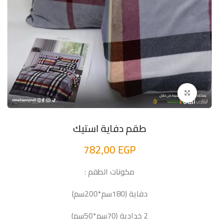
اضغط للتكبير
طقم دفاية استيك
782,00
EGP
مكونات الطقم :
دفاية (180سم*200سم)
2 خدادية (70سم*50سم)