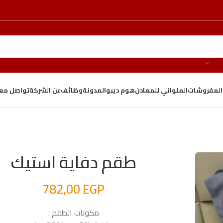
والمفروشات
الملواني للمعادن
هوم ديبو
المدونة
وظائف
عن الشركة
تواصل معن
طقم دفاية استيك
782,00
EGP
مكونات الطقم :