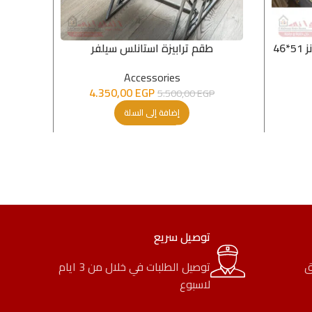
4
طقم ترابيزة استانلس سيلفر
ries
Accessories
4.350,00
EGP
5.500,00
EGP
إضافة إلى السلة
توصيل سريع
ق
توصيل الطلبات في خلال من 3 ايام
لاسبوع