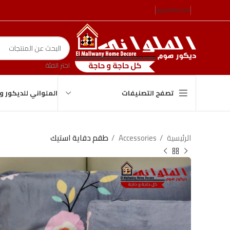
ENGLISH
مصر
اختر الفئة
الملواني للديكور 
تصفح التصنيفات
الرئيسية
Accessories
طقم دفاية استيك