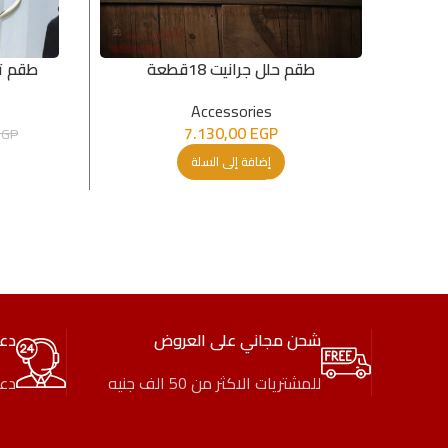
طقم حلل جرانيت 18قطعة
طقم ترا
Accessories
7.130,00
EGP
EGP
إضافة إلى السلة
شحن مجاني على العروض
دع
للمشتريات الاكثر من 50 الف جنيه
دعم