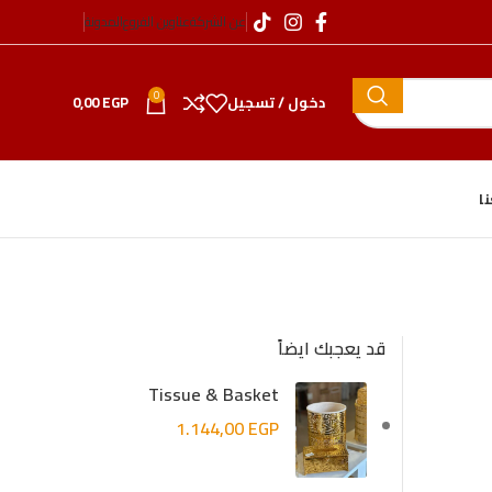
عن الشركة
عناوين الفروع
المدونة
0
دخول / تسجيل
EGP
0,00
ا
قد يعجبك ايضاً
Tissue & Basket
1.144,00
EGP