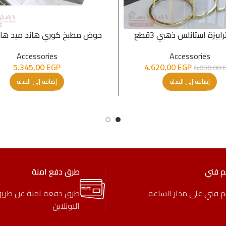
بيزة استانلس ذهبي 3قطع
حوض مطبخ كوري هاند ميد هانز 51*6
Accessories
Accessories
5.345,00
EGP
4.620,00
EGP
6.050,00
إضافة إلى السلة
إضافة إلى السلة
م فني
طرق دفع امنة
 فني على مدار الساعة
طرق دفعة امنة عن طري
الاونلاين