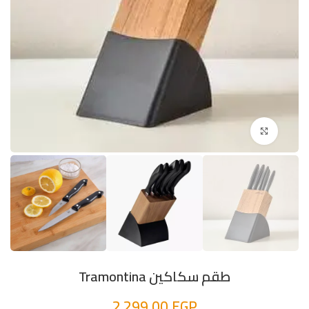
اضغط للتكبير
طقم سكاكين Tramontina
2.299,00
EGP