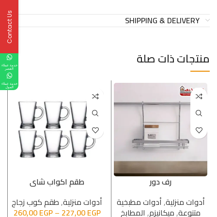
Contact Us
SHIPPING & DELIVERY
منتجات ذات صلة
خدمة عملاء
القصر
خدمة عملاء
المول
رف دور
طقم اكواب شاى
أدوات منزلية
,
أدوات مطبخیة
أدوات منزلية
,
طقم كوب زجاج
متنوعة
,
میكانیزم
,
المطابخ
EGP
227,00
–
EGP
260,00