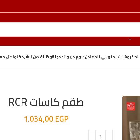
والمفروشات
الملواني للمعادن
هوم ديبو
المدونة
وظائف
عن الشركة
تواصل معن
طقم كاسات RCR
1.034,00
EGP