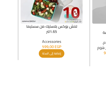
لانش بوكس بلاستيك من سستيما
زجا
1.65لتر
ة
P
Accessories
م
,
599,00
EGP
ر هوم
9
إضافة إلى السلة