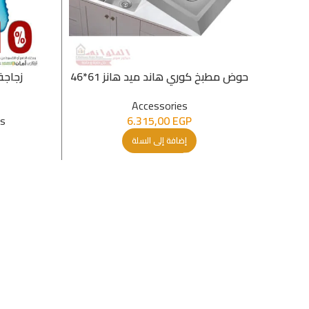
حوض مطبخ كوري هاند ميد هانز 61*46
زجاجة
Accessories
es
6.315,00
EGP
إضافة إلى السلة