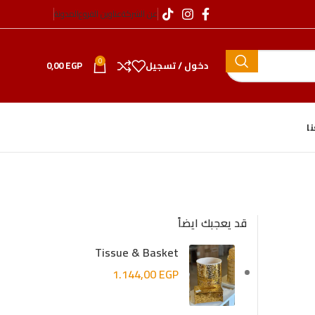
عن الشركة
عناوين الفروع
المدونة
0
دخول / تسجيل
EGP
0,00
ا
قد يعجبك ايضاً
Tissue & Basket
1.144,00
EGP