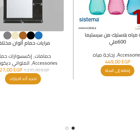
 مياه بلاستيك من سيستيما
600ملي
مرايات حمام ألوان مختلف
Accessori
,
زجاجة مياه
حمامات
,
إكسسوارات حما
449,00
EGP
Accessories
,
الملواني ديكو
27,00
EGP
1.235,00
EGP
إضافة إلى السلة
تحديد أحد الخيارات