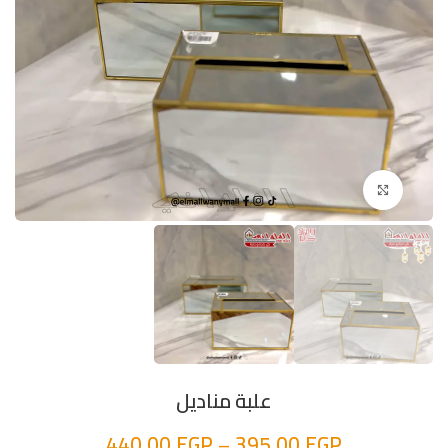
اضغط للتكبير
علبة مناديل
440,00
EGP
–
395,00
EGP