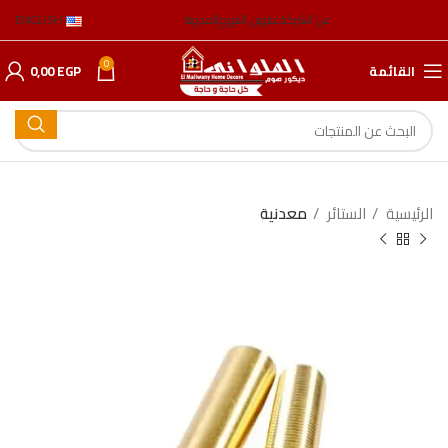
عن الشركة
عناوين الفروع
المدونة
ENGLISH
0
القائمة
EGP
0,00
الرئيسية
الستائر
معدنیة