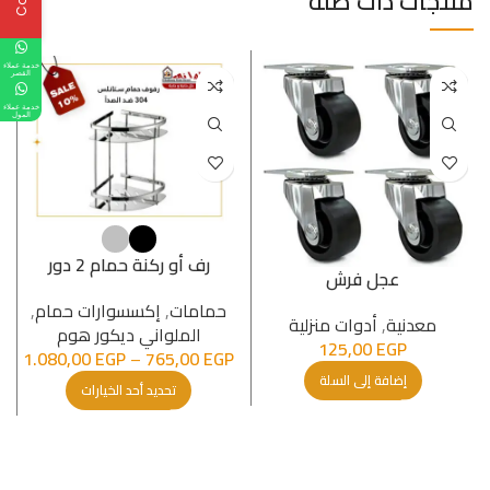
منتجات ذات صلة
خدمة عملاء
القصر
خدمة عملاء
المول
رف أو ركنة حمام 2 دور
عجل فرش
حمامات
,
إكسسوارات حمام
,
معدنیة
,
أدوات منزلية
الملواني ديكور هوم
125,00
EGP
1.080,00
EGP
–
765,00
EGP
إضافة إلى السلة
تحديد أحد الخيارات