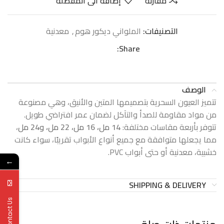
مقارنة
إضافة الى المفضلة
التصنيفات:
الملواني ديكور هوم
,
معدنیة
Share:
الوصف
تتميز العيون السحرية بتصميمها المتين والأنيق، وهي مصنوعة
من مواد مقاومة للصدأ والتآكل لضمان عمر افتراضي طويل.
تتوفر بأربعة مقاسات مختلفة:
14 مل، 16 مل، 22 مل، و24 مل
،
مما يجعلها متوافقة مع جميع أنواع الأبواب تقريبًا، سواء كانت
خشبية، معدنية أو حتى أبواب PVC.
←
SHIPPING & DELIVERY
Contact Us