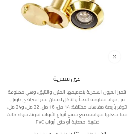
اضغط للتكبير
عين سحرية
تتميز العيون السحرية بتصميمها المتين والأنيق، وهي مصنوعة
من مواد مقاومة للصدأ والتآكل لضمان عمر افتراضي طويل.
تتوفر بأربعة مقاسات مختلفة:
14 مل، 16 مل، 22 مل، و24 مل
،
مما يجعلها متوافقة مع جميع أنواع الأبواب تقريبًا، سواء كانت
خشبية، معدنية أو حتى أبواب PVC.