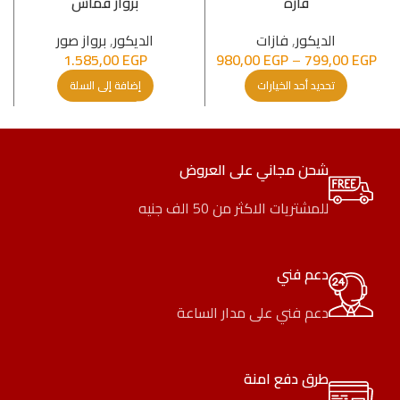
فازة
برواز قماش
الدیكور
,
فازات
الدیكور
,
برواز صور
1.585,00
EGP
980,00
EGP
–
799,00
EGP
تحديد أحد الخيارات
إضافة إلى السلة
شحن مجاني على العروض
للمشتريات الاكثر من 50 الف جنيه
دعم فني
دعم فني على مدار الساعة
طرق دفع امنة