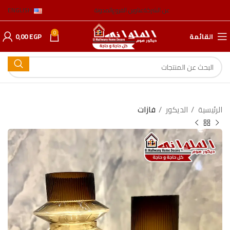
عن الشركة
عناوين الفروع
المدونة
ENGLISH
0
القائمة
EGP
0,00
الرئيسية
الدیكور
فازات