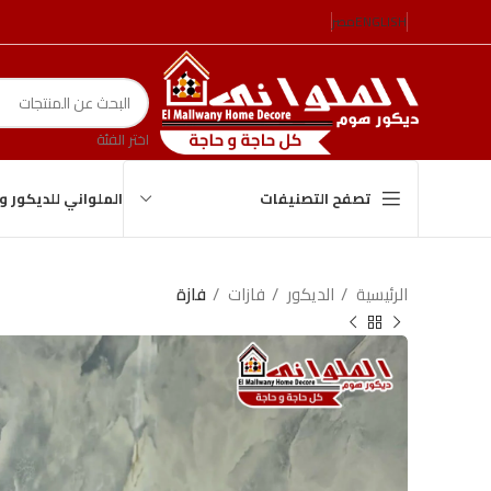
ENGLISH
مصر
اختر الفئة
الملواني للديكور 
تصفح التصنيفات
الرئيسية
الدیكور
فازات
فازة