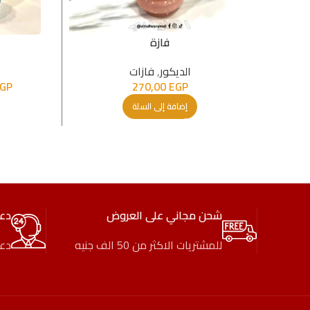
فازة
الدیكور
,
فازات
GP
270,00
EGP
إضافة إلى السلة
شحن مجاني على العروض
دع
للمشتريات الاكثر من 50 الف جنيه
دعم