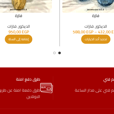
فازة
فازة
الدیكور
,
فازات
الدیكور
,
فازات
950,00
EGP
588,00
EGP
–
432,00
E
تحديد أحد الخيارات
إضافة إلى السلة
م فني
طرق دفع امنة
 فني على مدار الساعة
طرق دفعة امنة عن طري
الاونلاين