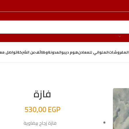
والمفروشات
الملواني للمعادن
هوم ديبو
المدونة
وظائف
عن الشركة
تواصل معن
فازة
530,00
EGP
فازة زجاج بيضاوية