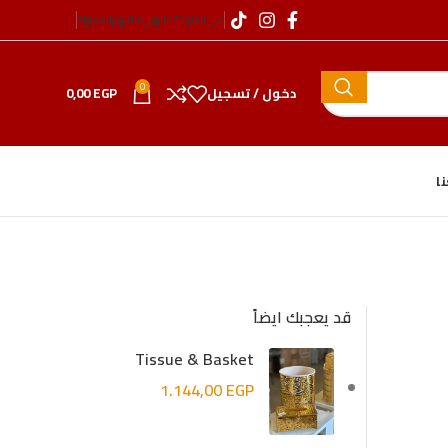
عن الشركة
عناوين الفروع
المدونة
0
دخول / تسجيل
EGP
0,00
ا
قد يعجبك ايضاً
Tissue & Basket
1.144,00
EGP