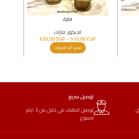
فازة
الدیكور
,
فازات
635,00
EGP
–
515,00
EGP
تحديد أحد الخيارات
توصيل سريع
ق
توصيل الطلبات في خلال من 3 ايام
لاسبوع