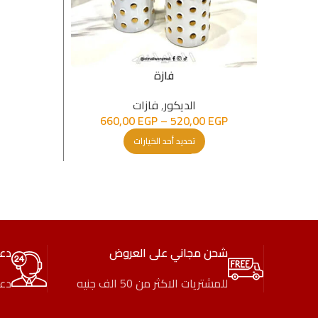
فازة
الدیكور
,
فازات
660,00
EGP
–
520,00
EGP
تحديد أحد الخيارات
شحن مجاني على العروض
دع
للمشتريات الاكثر من 50 الف جنيه
دعم