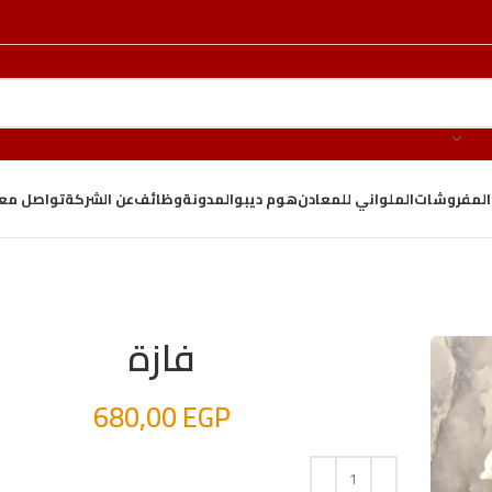
والمفروشات
الملواني للمعادن
هوم ديبو
المدونة
وظائف
عن الشركة
تواصل معن
فازة
680,00
EGP