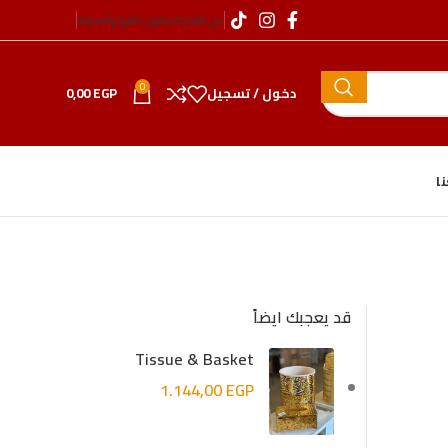
عن الشركة
عناوين الفروع
المدونة
0
دخول / تسجيل
EGP
0,00
ا
قد يعجبك ايضاً
Tissue & Basket
1.144,00
EGP