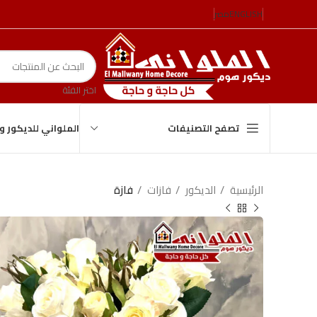
ENGLISH
مصر
اختر الفئة
الملواني للديكور 
تصفح التصنيفات
الرئيسية
الدیكور
فازات
فازة