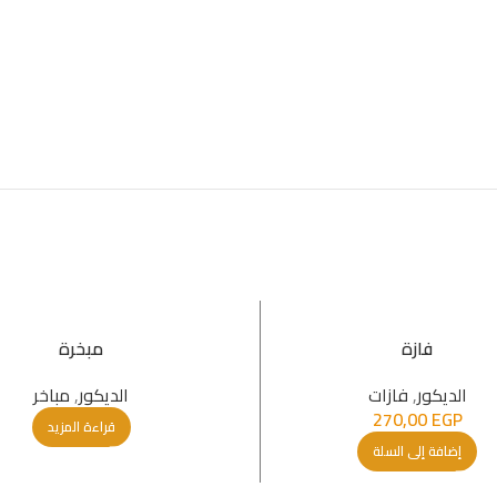
فازة
مبخرة
الدیكور
,
فازات
الدیكور
,
مباخر
270,00
EGP
قراءة المزيد
إضافة إلى السلة