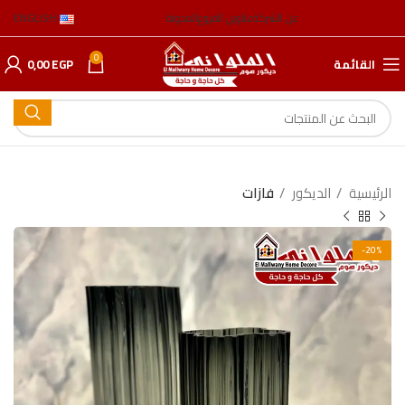
عن الشركة
عناوين الفروع
المدونة
ENGLISH
0
القائمة
EGP
0,00
الرئيسية
الدیكور
فازات
-20%