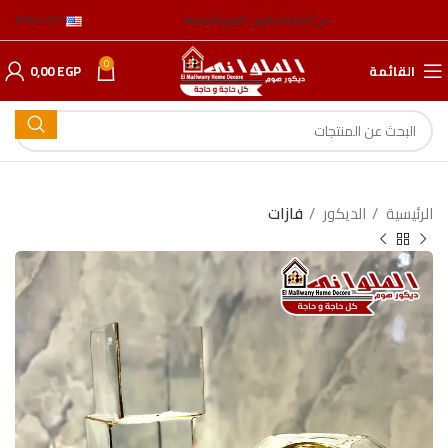
عن الشركة
عناوين الفروع
المدونة
ENGLISH
0
القائمة
EGP
0,00
الرئيسية
الدیكور
فازات