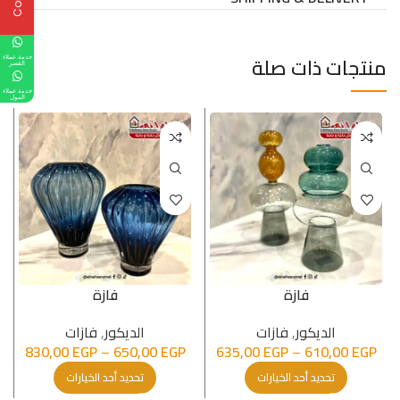
منتجات ذات صلة
خدمة عملاء
القصر
خدمة عملاء
المول
فازة
فازة
الدیكور
,
فازات
الدیكور
,
فازات
830,00
EGP
–
650,00
EGP
635,00
EGP
–
610,00
EGP
تحديد أحد الخيارات
تحديد أحد الخيارات