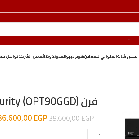
والمفروشات
الملواني للمعادن
هوم ديبو
المدونة
وظائف
عن الشركة
تواصل معن
فرن purity (OPT90GGD)
36.600,00
EGP
39.600,00
EGP