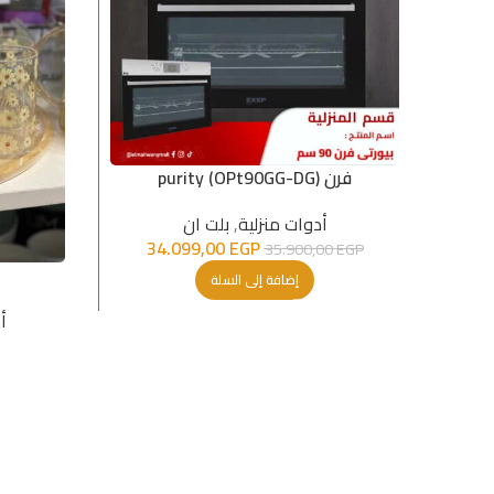
فرن purity (OPt90GG-DG)
أدوات منزلية
,
بلت ان
34.099,00
EGP
35.900,00
EGP
إضافة إلى السلة
أ