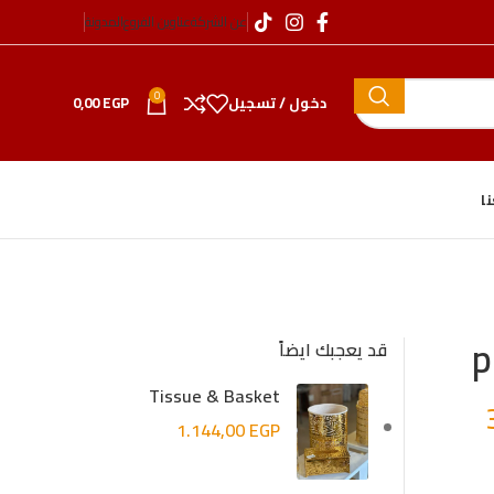
عن الشركة
عناوين الفروع
المدونة
0
دخول / تسجيل
EGP
0,00
ا
قد يعجبك ايضاً
Tissue & Basket
1.144,00
EGP