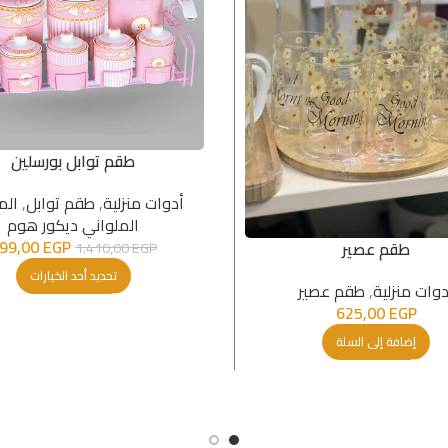
طقم توابل بورسلين
أدوات منزلية
,
طقم توابل
,
الم
الملواني ديكور هوم
99,00
EGP
طقم عصير
1.410,00
EGP
تحديد أحد الخيارات
دوات منزلية
,
طقم عصير
625,00
EGP
إضافة إلى السلة