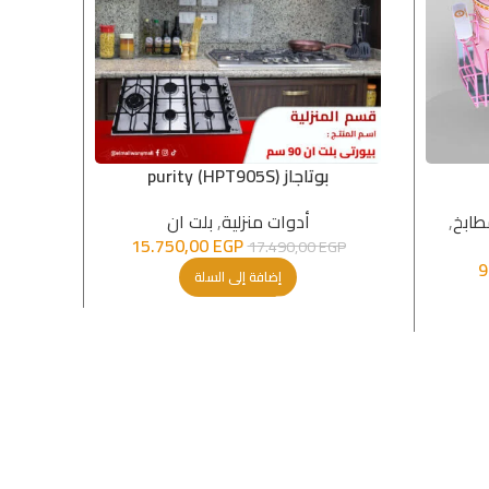
بوتاجاز purity (HPT905S)
طابخ
,
أدوات منزلية
,
بلت ان
أ
15.750,00
EGP
GP
17.490,00
EGP
9
إضافة إلى السلة