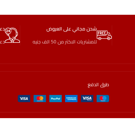
شحن مجاني على العروض
دع
للمشتريات الاكثر من 50 الف جنيه
دعم
طرق الدفع