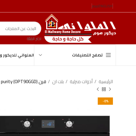
ENGLISH
مصر
اختر الفئة
الملواني للديكور 
تصفح التصنيفات
الرئيسية
أدوات منزلية
بلت ان
فرن purity (OPT90GGD)
-8%